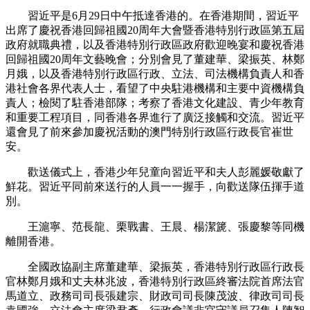
習近平是6月29日中午抵達香港的。在香港期間，習近平
出席了慶祝香港回歸祖國20周年大會暨香港特別行政區第五屆
政府就職典禮，以及香港特別行政區政府歡迎晚宴和慶祝香港
回歸祖國20周年文藝晚會；分別會見了董建華、梁振英、林鄭
月娥，以及香港特別行政區行政、立法、司法機構負責人和香
港社會各界代表人士，看望了中央駐港機構和主要中資機構負
責人；檢閱了駐香港部隊；考察了香港文化建設、青少年教育
和重要工程項目，同香港各界進行了廣泛接觸和交流。習近平
還會見了前來參加慶祝活動的澳門特別行政區行政長官崔世
安。
歡送儀式上，香港少年兒童向習近平和夫人彭麗媛敬獻了
鮮花。習近平同前來送行的人員一一握手，向歡送隊伍揮手道
別。
王滬寧、范長龍、栗戰書、王晨、楊潔篪、張慶黎等同機
離開香港。
全國政協副主席董建華、梁振英，香港特別行政區行政長
官林鄭月娥和丈夫林兆波，香港特別行政區終審法院首席法官
馬道立、政務司司長張建宗、財政司司長陳茂波、律政司司長