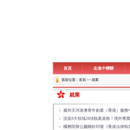
首頁
走進中聯辦
當前位置：
首頁
>> 就業
就業
廣州天河港澳青年創業（香港）服務
涉及8大領域28項執業資格！境外專
國務院辦公廳關於印發《香港法律執