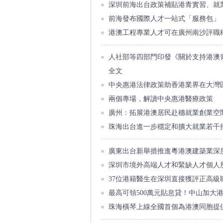
深圳前海出台政策補貼港青實習、就
前海發布國際人才一站式「服務包」
港澳工程專業人才可在廣州南沙評職
人社部等四部門印發《關於支持港澳
全文
中央惠港法律政策助香港業界在大灣
兩個專場，解讀中央惠港醫療政策
廣州：拓展港澳居民赴穗就業創業空
珠海出台進一步穩定和擴大就業若干
廣東出台新舉措推進粵港澳建築業深
深圳市境外高端人才和緊缺人才個人
37位港籍醫生在深圳直接獲評正高級
最高可領500萬元貼息貸！中山加大
珠海橫琴上線全國首個為港澳同胞提