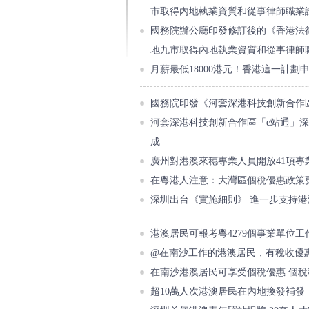
市取得內地執業資質和從事律師職業
國務院辦公廳印發修訂後的《香港法
地九市取得內地執業資質和從事律師
月薪最低18000港元！香港這一計劃
國務院印發《河套深港科技創新合作
河套深港科技創新合作區「e站通」深
成
廣州對港澳來穗專業人員開放41項專
在粵港人注意：大灣區個稅優惠政策
深圳出台《實施細則》 進一步支持
港澳居民可報考粵4279個事業單位工
@在南沙工作的港澳居民，有稅收優
在南沙港澳居民可享受個稅優惠 個
超10萬人次港澳居民在內地換發補發