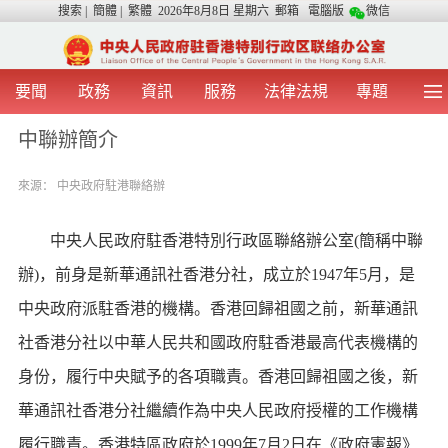
搜索
|
簡體
|
繁體
2026年8月8日 星期六
郵箱
電腦版
微信
要聞
政務
資訊
服務
法律法規
專題
首 頁
圖 片
視 頻
中央聲音
中聯辦簡介
我辦動態
兩地交流
粵港澳大灣區
青年學生之友
來源：
中央政府駐港聯絡辦
涉台事務
香港在線
香港故事
媒體言論
辦證指引
中央人民政府駐香港特別行政區聯絡辦公室(簡稱中聯
辦)，前身是新華通訊社香港分社，成立於1947年5月，是
中央政府派駐香港的機構。香港回歸祖國之前，新華通訊
社香港分社以中華人民共和國政府駐香港最高代表機構的
身份，履行中央賦予的各項職責。香港回歸祖國之後，新
華通訊社香港分社繼續作為中央人民政府授權的工作機構
履行職責。香港特區政府於1999年7月2日在《政府憲報》